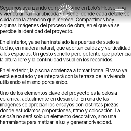
Seguimos avanzando con paso firme en Lolo’s House, una
ESP
ENG
简体
vivienda unifamiliar ubicada en Elche, donde cada detalle se
cuida con la atención que merece. Compartimos hoy
algunas imágenes del proceso de obra, en el que ya se
percibe la identidad del proyecto.
En el interior, ya se han instalado las puertas de suelo a
techo, en madera natural, que aportan calidez y verticalidad
a los espacios. Un gesto sencillo pero potente que potencia
la altura libre y la continuidad visual en los recorridos.
En el exterior, la piscina comienza a tomar forma. El vaso ya
está ejecutado y se integrará con la terraza de la vivienda,
utilizando el mismo porcelánico.
Uno de los elementos clave del proyecto es la celosía
cerámica, actualmente en desarrollo. En una de las
imágenes se aprecian los ensayos con distintas piezas,
donde estudiamos proporciones, ritmo y colocación. La
celosía no será solo un elemento decorativo, sino una
herramienta para matizar la luz y generar privacidad.